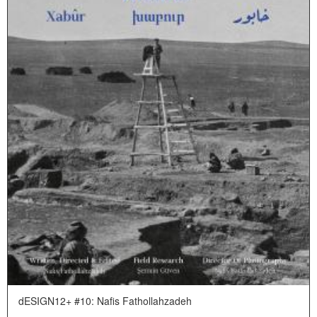
dESIGN12+ #10: Nafis Fathollahzadeh