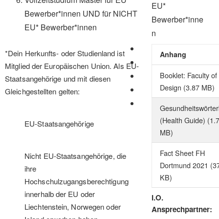
EU*
Bewerber*innen UND für NICHT
Bewerber*inne
EU* Bewerber*innen
n
*Dein Herkunfts- oder Studienland ist
Anhang
Mitglied der Europäischen Union. Als EU-
Booklet: Faculty of
Staatsangehörige und mit diesen
Design
(3.87 MB)
Gleichgestellten gelten:
Gesundheitswörte
(Health Guide)
(1.
EU-Staatsangehörige
MB)
Fact Sheet FH
Nicht EU-Staatsangehörige, die
Dortmund 2021
(3
ihre
KB)
Hochschulzugangsberechtigung
innerhalb der EU oder
I.O.
Liechtenstein, Norwegen oder
Ansprechpartner