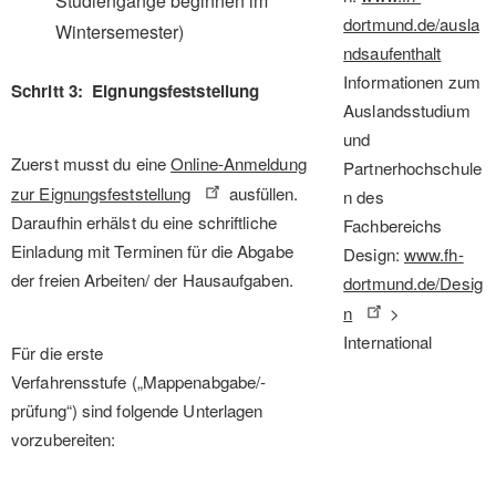
Studiengänge beginnen im
dortmund.de/ausla
Wintersemester)
ndsaufenthalt
Informationen zum
Schritt 3: Eignungsfeststellung
Auslandsstudium
und
Zuerst musst du eine
Online-Anmeldung
Partnerhochschule
zur Eignungsfeststellung
ausfüllen.
n des
Daraufhin erhälst du eine schriftliche
Fachbereichs
Einladung mit Terminen für die Abgabe
Design:
www.fh-
der freien Arbeiten/ der Hausaufgaben.
dortmund.de/Desig
n
>
International
Für die erste
Verfahrensstufe („Mappenabgabe/-
prüfung“) sind folgende Unterlagen
vorzubereiten: