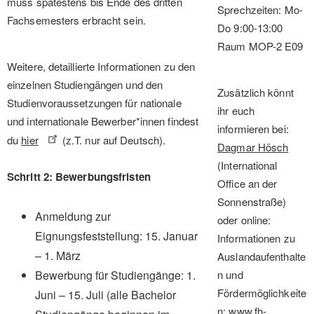
muss spätestens bis Ende des dritten
Sprechzeiten: Mo-
Fachsemesters erbracht sein.
Do 9:00-13:00
Raum MOP-2 E09
Weitere, detaillierte Informationen zu den
einzelnen Studiengängen und den
Zusätzlich könnt
Studienvoraussetzungen für nationale
ihr euch
und internationale Bewerber*innen findest
informieren bei:
du
hier
(z.T. nur auf Deutsch).
Dagmar Hösch
(International
Schritt 2: Bewerbungsfristen
Office an der
Sonnenstraße)
Anmeldung zur
oder online:
Eignungsfeststellung: 15. Januar
Informationen zu
– 1. März
Auslandaufenthalte
Bewerbung für Studiengänge: 1.
n und
Fördermöglichkeite
Juni – 15. Juli (alle Bachelor
n:
www.fh-