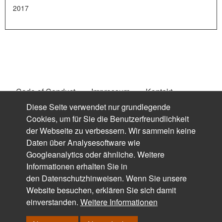
2017
Code of Conduct
Impressum
Kontakt
Fußzeilenmenü
Diese Seite verwendet nur grundlegende
Datenschutz
Downloads
Suche
Login
Cookies, um für Sie die Benutzerfreundlichkeit
der Webseite zu verbessern. Wir sammeln keine
Login mit FH-Kennung
Daten über Analysesoftware wie
Googleanalytics oder ähnliche. Weitere
Informationen erhalten Sie in
den
Datenschutzhinweisen
. Wenn Sie unsere
Website besuchen, erklären Sie sich damit
© FACHHOCHSCHULE DORTMUND - FACHBEREICH
einverstanden.
Weitere Informationen
DESIGN, 2019 - 2024