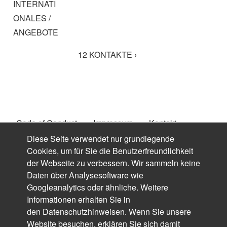
INTERNATI
für
ONALES /
das
ANGEBOTE
Blättern
12 KONTAKTE
›
im
Buch
11
GLOSSAR
Code of Conduct
Impressum
Kontakt
Fußzeilenmenü
Diese Seite verwendet nur grundlegende
Datenschutz
Downloads
Suche
Login
Cookies, um für Sie die Benutzerfreundlichkeit
der Webseite zu verbessern. Wir sammeln keine
Login mit FH-Kennung
Daten über Analysesoftware wie
Googleanalytics oder ähnliche. Weitere
Informationen erhalten Sie in
den
Datenschutzhinweisen
. Wenn Sie unsere
Website besuchen, erklären Sie sich damit