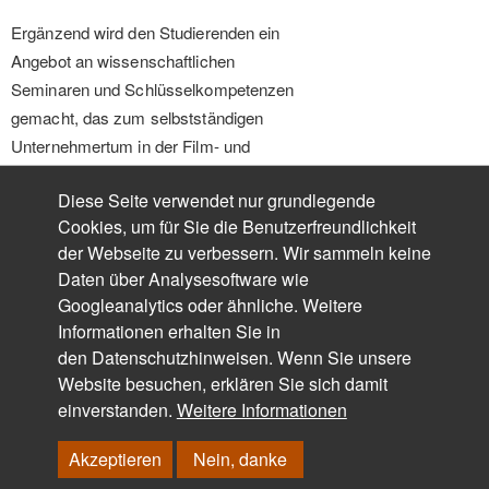
Ergänzend wird den Studierenden ein
Angebot an wissenschaftlichen
Seminaren und Schlüsselkompetenzen
gemacht, das zum selbstständigen
Unternehmertum in der Film- und
Medienwirtschaft befähigen und die
Diese Seite verwendet nur grundlegende
Grundlage für eine künstlerische oder
Cookies, um für Sie die Benutzerfreundlichkeit
akademische Laufbahn schaffen soll.
der Webseite zu verbessern. Wir sammeln keine
Daten über Analysesoftware wie
Studiengangsleitung Prof. Sandra Hacker
Googleanalytics oder ähnliche. Weitere
Informationen erhalten Sie in
sandra.hacker@fh-dortmund.de
den
Datenschutzhinweisen
. Wenn Sie unsere
Website besuchen, erklären Sie sich damit
MA Fotografie – Photographic Studies
einverstanden.
Weitere Informationen
Die Fotograﬁe in ihren medialen
Akzeptieren
Nein, danke
Wechselwirkungen steht im Zentrum des
anwendungsorientierten