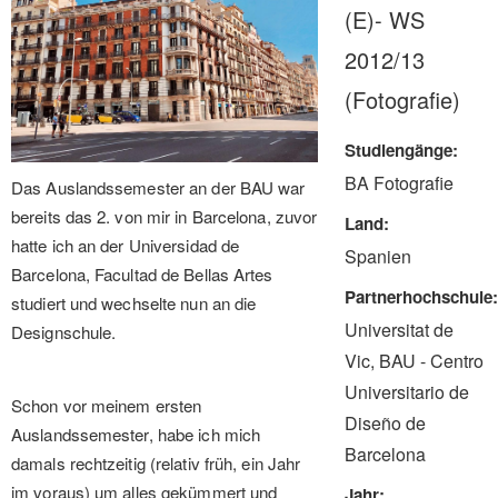
(E)- WS
2012/13
(Fotografie)
Studiengänge
BA Fotografie
Das Auslandssemester an der BAU war
bereits das 2. von mir in Barcelona, zuvor
Land
hatte ich an der Universidad de
Spanien
Barcelona, Facultad de Bellas Artes
Partnerhochschule
studiert und wechselte nun an die
Universitat de
Designschule.
Vic, BAU - Centro
Universitario de
Schon vor meinem ersten
Diseño de
Auslandssemester, habe ich mich
Barcelona
damals rechtzeitig (relativ früh, ein Jahr
im voraus) um alles gekümmert und
Jahr